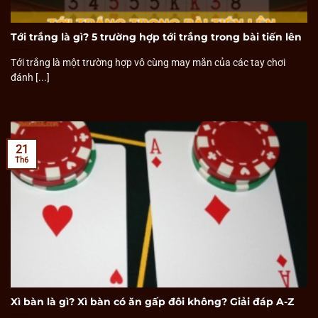
Tới trắng là gì? 5 trường hợp tới trắng trong bài tiến lên
Tới trắng là một trường hợp vô cùng may mắn của các tay chơi
đánh [...]
21
Th6
Xì bàn là gì? Xì bàn có ăn gấp đôi không? Giải đáp A-Z