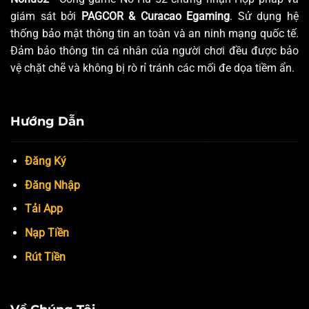
giám sát bởi
PAGCOR & Curacao Egaming
. Sử dụng hệ
thống bảo mật thông tin an toàn và an ninh mạng quốc tế.
Đảm bảo thông tin cá nhân của người chơi đều được bảo
vệ chặt chẽ và không bị rò rỉ tránh các mối đe dọa tiềm ẩn.
Hướng Dẫn
Đăng Ký
Đăng Nhập
Tải App
Nạp Tiền
Rút Tiền