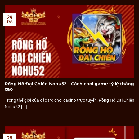
29
Th5
Rồng Hổ Đại Chiến Nohu52 – Cách chơi game tỷ lệ thắng
cao
Trong thế giới của các trò chơi casino trực tuyến, Rồng Hổ Đại Chiến
Nohu52 [...]
29