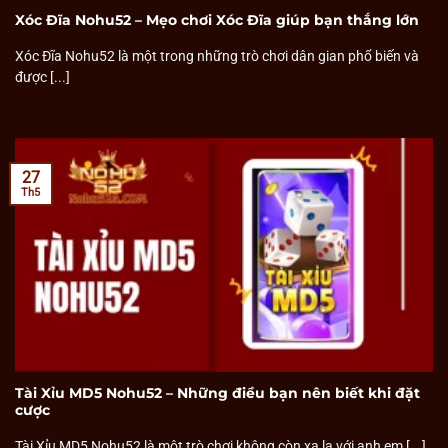
Xóc Đĩa Nohu52 – Mẹo chơi Xóc Đĩa giúp bạn thắng lớn
Xóc Đĩa Nohu52 là một trong những trò chơi dân gian phổ biến và
được [...]
27
Th5
Tài Xỉu MD5 Nohu52 – Những điều bạn nên biết khi đặt
cược
Tài Xỉu MD5 Nohu52 là một trò chơi không còn xa lạ với anh em [...]