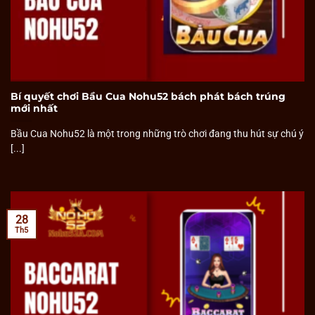
Bí quyết chơi Bầu Cua Nohu52 bách phát bách trúng
mới nhất
Bầu Cua Nohu52 là một trong những trò chơi đang thu hút sự chú ý
[...]
28
Th5