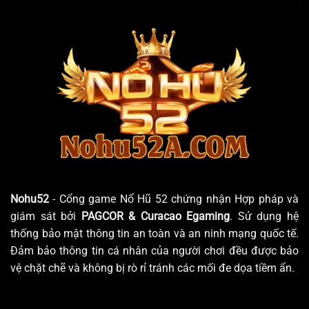
Nohu52
- Cổng game Nổ Hũ 52 chứng nhận Hợp pháp và
giám sát bởi
PAGCOR & Curacao Egaming
. Sử dụng hệ
thống bảo mật thông tin an toàn và an ninh mạng quốc tế.
Đảm bảo thông tin cá nhân của người chơi đều được bảo
vệ chặt chẽ và không bị rò rỉ tránh các mối đe dọa tiềm ẩn.