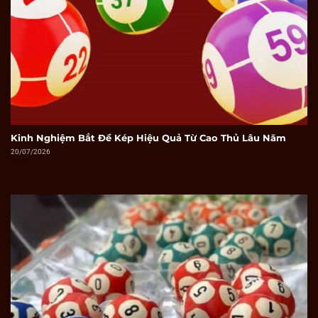
Kinh Nghiệm Bắt Đề Kép Hiệu Quả Từ Cao Thủ Lâu Năm
20/07/2026