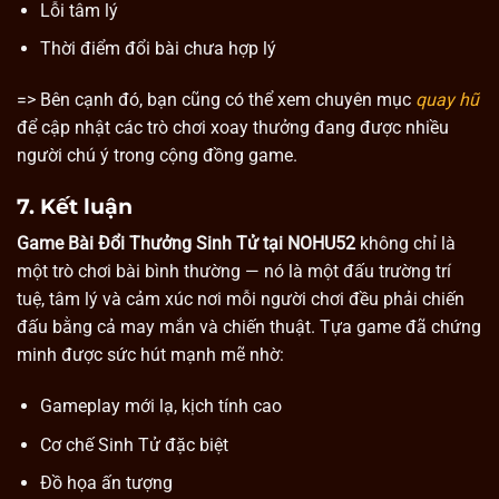
Lỗi tâm lý
Thời điểm đổi bài chưa hợp lý
=> Bên cạnh đó, bạn cũng có thể xem chuyên mục
quay hũ
để cập nhật các trò chơi xoay thưởng đang được nhiều
người chú ý trong cộng đồng game.
7. Kết luận
Game Bài Đổi Thưởng Sinh Tử tại NOHU52
không chỉ là
một trò chơi bài bình thường — nó là một đấu trường trí
tuệ, tâm lý và cảm xúc nơi mỗi người chơi đều phải chiến
đấu bằng cả may mắn và chiến thuật. Tựa game đã chứng
minh được sức hút mạnh mẽ nhờ:
Gameplay mới lạ, kịch tính cao
Cơ chế Sinh Tử đặc biệt
Đồ họa ấn tượng