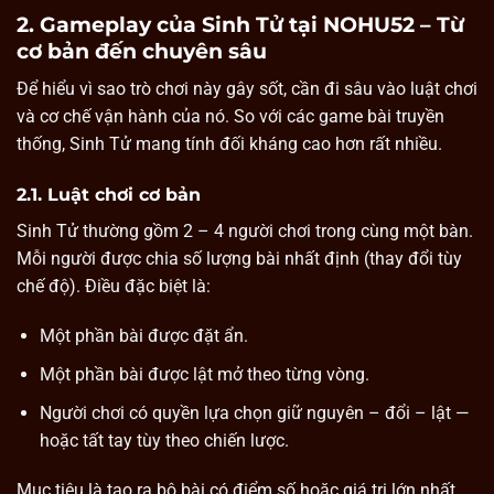
2. Gameplay của Sinh Tử tại NOHU52 – Từ
cơ bản đến chuyên sâu
Để hiểu vì sao trò chơi này gây sốt, cần đi sâu vào luật chơi
và cơ chế vận hành của nó. So với các game bài truyền
thống, Sinh Tử mang tính đối kháng cao hơn rất nhiều.
2.1. Luật chơi cơ bản
Sinh Tử thường gồm 2 – 4 người chơi trong cùng một bàn.
Mỗi người được chia số lượng bài nhất định (thay đổi tùy
chế độ). Điều đặc biệt là:
Một phần bài được đặt ẩn.
Một phần bài được lật mở theo từng vòng.
Người chơi có quyền lựa chọn giữ nguyên – đổi – lật —
hoặc tất tay tùy theo chiến lược.
Mục tiêu là tạo ra bộ bài có điểm số hoặc giá trị lớn nhất