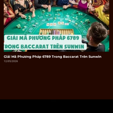
Giải Mã Phương Pháp 6789 Trong Baccarat Trên Sunwin
12/05/2026