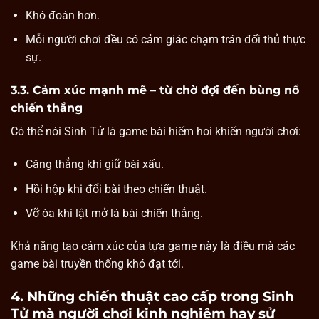
Khó đoán hơn.
Mỗi người chơi đều có cảm giác chạm trán đối thủ thực
sự.
3.3. Cảm xúc mạnh mẽ – từ chờ đợi đến bùng nổ
chiến thắng
Có thể nói Sinh Tử là game bài hiếm hoi khiến người chơi:
Căng thẳng khi giữ bài xấu.
Hồi hộp khi đổi bài theo chiến thuật.
Vỡ òa khi lật mở lá bài chiến thắng.
Khả năng tạo cảm xúc của tựa game này là điều mà các
game bài truyền thống khó đạt tới.
4. Những chiến thuật cao cấp trong Sinh
Tử mà người chơi kinh nghiệm hay sử