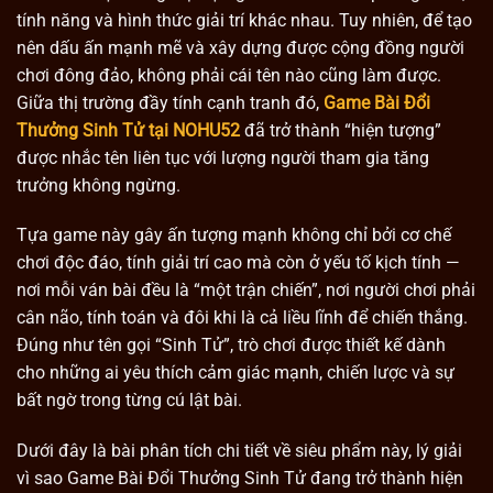
tính năng và hình thức giải trí khác nhau. Tuy nhiên, để tạo
nên dấu ấn mạnh mẽ và xây dựng được cộng đồng người
chơi đông đảo, không phải cái tên nào cũng làm được.
Giữa thị trường đầy tính cạnh tranh đó,
Game Bài Đổi
Thưởng Sinh Tử tại NOHU52
đã trở thành “hiện tượng”
được nhắc tên liên tục với lượng người tham gia tăng
trưởng không ngừng.
Tựa game này gây ấn tượng mạnh không chỉ bởi cơ chế
chơi độc đáo, tính giải trí cao mà còn ở yếu tố kịch tính —
nơi mỗi ván bài đều là “một trận chiến”, nơi người chơi phải
cân não, tính toán và đôi khi là cả liều lĩnh để chiến thắng.
Đúng như tên gọi “Sinh Tử”, trò chơi được thiết kế dành
cho những ai yêu thích cảm giác mạnh, chiến lược và sự
bất ngờ trong từng cú lật bài.
Dưới đây là bài phân tích chi tiết về siêu phẩm này, lý giải
vì sao Game Bài Đổi Thưởng Sinh Tử đang trở thành hiện