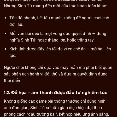
Nhưng Sinh Tử mang đến một cấu trúc hoàn toàn khác:
Tốc độ nhanh, tiết tấu mạnh, không để người chơi chờ
đợi lâu.
Mỗi ván bài đều là một vòng đấu quyết định — đúng
nghĩa Sinh Tử: hoặc thắng lớn, hoặc trắng tay.
Kịch tính được đẩy lên tối đa vì cơ chế ẩn – mở bài liên
tục.
Người chơi không chỉ dựa vào may mắn mà phải biết quan
sát, phân tích hành vi đối thủ và đưa ra quyết định đúng
thời điểm.
1.2. Đồ họa – âm thanh được đầu tư nghiêm túc
Không giống các game bài thông thường chỉ dùng hình
ảnh đơn giản, Sinh Tử sở hữu giao diện hiện đại theo
phong cách “đấu trường bài”, kết hợp hiệu ứng ánh sáng,