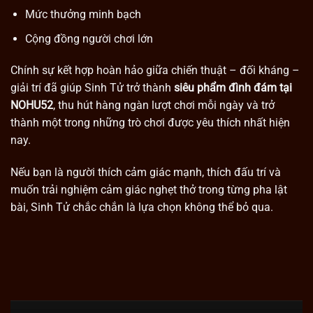
Mức thưởng minh bạch
Cộng đồng người chơi lớn
Chính sự kết hợp hoàn hảo giữa chiến thuật – đối kháng –
giải trí đã giúp Sinh Tử trở thành
siêu phẩm đình đám tại
NOHU52
, thu hút hàng ngàn lượt chơi mỗi ngày và trở
thành một trong những trò chơi được yêu thích nhất hiện
nay.
Nếu bạn là người thích cảm giác mạnh, thích đấu trí và
muốn trải nghiệm cảm giác nghẹt thở trong từng pha lật
bài, Sinh Tử chắc chắn là lựa chọn không thể bỏ qua.