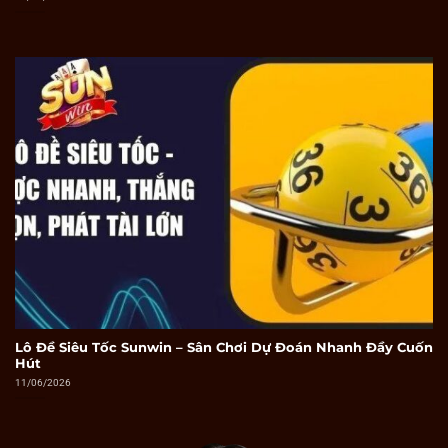
Lô Đề Siêu Tốc Sunwin – Sân Chơi Dự Đoán Nhanh Đầy Cuốn
Hút
11/06/2026