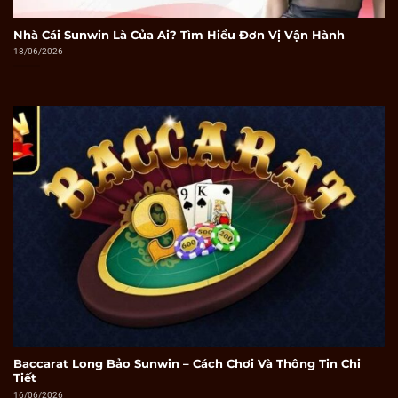
Nhà Cái Sunwin Là Của Ai? Tìm Hiểu Đơn Vị Vận Hành
18/06/2026
Baccarat Long Bảo Sunwin – Cách Chơi Và Thông Tin Chi
Tiết
16/06/2026