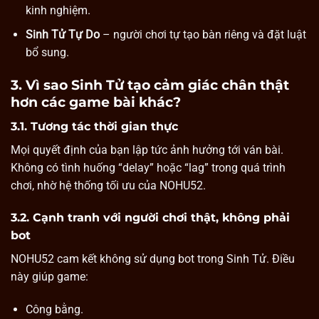
kinh nghiệm.
Sinh Tử Tự Do
– người chơi tự tạo bàn riêng và đặt luật
bổ sung.
3. Vì sao Sinh Tử tạo cảm giác chân thật
hơn các game bài khác?
3.1. Tương tác thời gian thực
Mọi quyết định của bạn lập tức ảnh hưởng tới ván bài.
Không có tình huống “delay” hoặc “lag” trong quá trình
chơi, nhờ hệ thống tối ưu của NOHU52.
3.2. Cạnh tranh với người chơi thật, không phải
bot
NOHU52 cam kết không sử dụng bot trong Sinh Tử. Điều
này giúp game:
Công bằng.