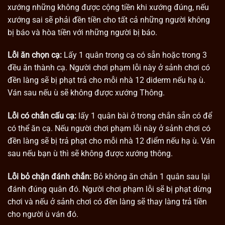
xướng những không được cộng tiền khi xướng đúng, nếu
xướng sai sẽ phải đền tiền cho tất cả những người không
bị báo và hòa tiền với những người bị báo.
Lỗi ăn chọn cạ:
Lấy 1 quân trong cạ có sẵn hoặc trong 3
đều ăn thành cạ. Người chơi phạm lỗi này ở sảnh chơi có
đền làng sẽ bị phạt trả cho mỗi nhà 12 diderm nếu hạ ù.
Ván sau nếu ù sẽ không được xướng Thông.
Lỗi có chắn cấu cạ:
lấy 1 quân bài ở trong chắn sẵn có để
có thể ăn cạ. Nếu người chơi phạm lỗi này ở sảnh chơi có
đền làng sẽ bị trả phạt cho mỗi nhà 12 điểm nếu hạ ù. Ván
sau nếu bạn ù thì sẽ không được xướng thông.
Lỗi bỏ chặn đánh chắn:
Bỏ không ăn chắn 1 quân sau lại
đánh đúng quân đó. Người chơi phạm lỗi sẽ bị phạt dừng
chơi và nếu ở sảnh chơi có đền làng sẽ thay làng trả tiền
cho người ù ván đó.