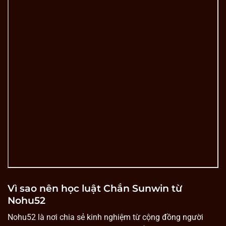
Vì sao nên học luật Chắn Sunwin từ
Nohu52
Nohu52 là nơi chia sẻ kinh nghiệm từ cộng đồng người