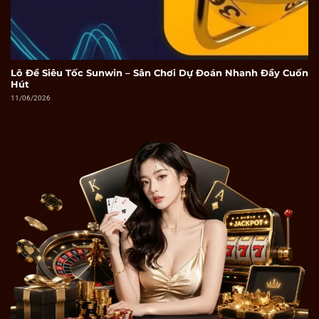
Lô Đề Siêu Tốc Sunwin – Sân Chơi Dự Đoán Nhanh Đầy Cuốn
Hút
11/06/2026