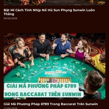
Bật Mí Cách Tính Nhịp Nổ Hũ Sun Phụng Sunwin Luôn
Thắng
09/06/2026
Giải Mã Phương Pháp 6789 Trong Baccarat Trên Sunwin
12/05/2026