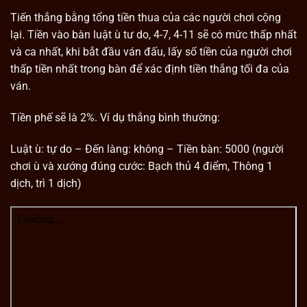
Tiến thắng bằng tổng tiền thua của các người chơi cộng
lại. Tiền vào bàn luật ù tư do, 4-7, 4-11 sẽ có mức thấp nhất
và ca nhất, khi bắt đầu ván đấu, lấy số tiền của người chơi
thấp tiền nhất trong bàn để xác định tiền thắng tối đa của
ván.
Tiền phế sẽ là 2%. Ví dụ thắng bình thường:
Luật ù: tự do – Đến làng: không – Tiền bàn: 5000 (người
chơi ù và xướng đúng cước: Bạch thủ 4 điểm, Thông 1
dịch, trì 1 dịch)