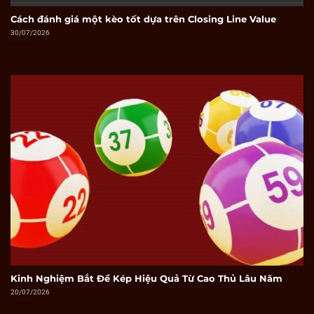
Cách đánh giá một kèo tốt dựa trên Closing Line Value
30/07/2026
Kinh Nghiệm Bắt Đề Kép Hiệu Quả Từ Cao Thủ Lâu Năm
20/07/2026