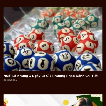
Nuôi Lô Khung 3 Ngày Là Gì? Phương Pháp Đánh Chi Tiết
07/07/2026