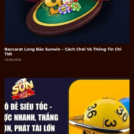
Baccarat Long Bảo Sunwin – Cách Chơi Và Thông Tin Chi
Tiết
16/06/2026