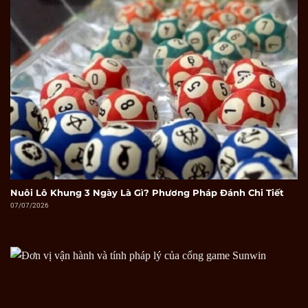
Nuôi Lô Khung 3 Ngày Là Gì? Phương Pháp Đánh Chi Tiết
07/07/2026