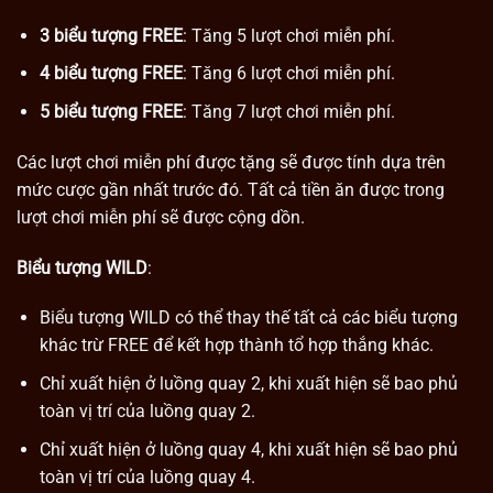
3 biểu tượng FREE
: Tăng 5 lượt chơi miễn phí.
4 biểu tượng FREE
: Tăng 6 lượt chơi miễn phí.
5 biểu tượng FREE
: Tăng 7 lượt chơi miễn phí.
Các lượt chơi miễn phí được tặng sẽ được tính dựa trên
mức cược gần nhất trước đó. Tất cả tiền ăn được trong
lượt chơi miễn phí sẽ được cộng dồn.
Biểu tượng WILD
:
Biểu tượng WILD có thể thay thế tất cả các biểu tượng
khác trừ FREE để kết hợp thành tổ hợp thắng khác.
Chỉ xuất hiện ở luồng quay 2, khi xuất hiện sẽ bao phủ
toàn vị trí của luồng quay 2.
Chỉ xuất hiện ở luồng quay 4, khi xuất hiện sẽ bao phủ
toàn vị trí của luồng quay 4.