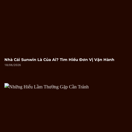
Nhà Cái Sunwin Là Của Ai? Tìm Hiểu Đơn Vị Vận Hành
18/06/2026