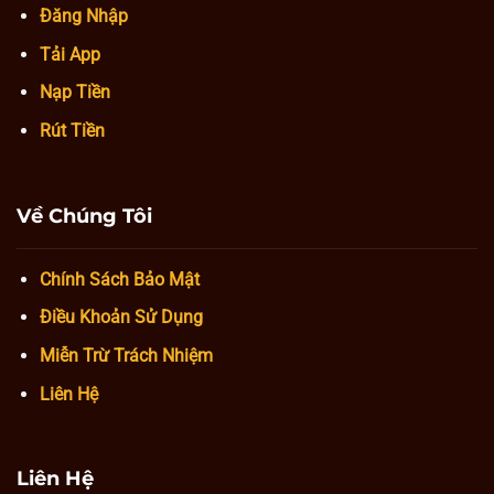
Đăng Nhập
Tải App
Nạp Tiền
Rút Tiền
Về Chúng Tôi
Chính Sách Bảo Mật
Điều Khoản Sử Dụng
Miễn Trừ Trách Nhiệm
Liên Hệ
Liên Hệ