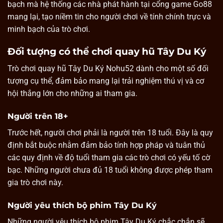
bạch mà hệ thống các nhà phát hành tại cổng game Go88
mang lại, tạo niềm tin cho người chơi về tính chính trực và
minh bạch của trò chơi.
Đối tượng có thể chơi quay hũ Tây Du Ký
Trò chơi quay hũ Tây Du Ký Nohu52 dành cho một số đối
tượng cụ thể, đảm bảo mang lại trải nghiệm thú vị và cơ
hội thắng lớn cho những ai tham gia.
Người trên 18+
Trước hết, người chơi phải là người trên 18 tuổi. Đây là quy
định bắt buộc nhằm đảm bảo tính hợp pháp và tuân thủ
các quy định về độ tuổi tham gia các trò chơi có yếu tố cờ
bạc. Những người chưa đủ 18 tuổi không được phép tham
gia trò chơi này.
Người yêu thích bộ phim Tây Du Ký
Những người yêu thích bộ phim Tây Du Ký chắc chắn sẽ