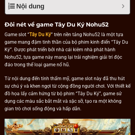
Nội dung
Đôi nét về game Tây Du Ký Nohu52
Game slot “
Tây Du Ký
” trên nền tảng Nohu52 là một tựa
game mang đậm tinh thần của bộ phim kinh điển “Tây Du
Ký”. Được phát triển bởi nhà cái kiêm nhà phát hành
Nohu52, tựa game này mang lại trải nghiệm giải trí độc
đáo trong thể loại game nổ hũ.
Từ nội dung đến tính thẩm mỹ, game slot này đã thu hút
sự chú ý và khen ngợi từ cộng đồng người chơi. Với thiết kế
đồ họa lấy cảm hứng từ bộ phim “Tây Du Ký”, game sử
dụng các màu sắc bắt mắt và sặc sỡ, tạo ra một không
gian trò chơi sống động và hấp dẫn.