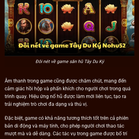
Đôi nét về game săn hũ Tây Du Ký
Âm thanh trong game cũng được chăm chút, mang đến
cảm giác hồi hộp và phấn khích cho người chơi trong quá
trình quay. Hiệu ứng nổ hũ được làm mới liên tục, tạo ra
trải nghiệm trò chơi đa dạng và thú vị.
Đặc biệt, game có khả năng tương thích tốt trên cả phiên
bản di động và máy tính, cho phép người chơi thao tác
mượt mà và dễ dàng. Các tác vụ trong game được bố trí