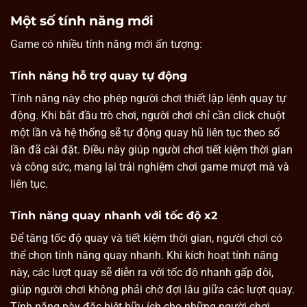
Một số tính năng mới
Game có nhiều tính năng mới ấn tượng:
Tính năng hỗ trợ quay tự động
Tính năng này cho phép người chơi thiết lập lệnh quay tự
động. Khi bắt đầu trò chơi, người chơi chỉ cần click chuột
một lần và hệ thống sẽ tự động quay hũ liên tục theo số
lần đã cài đặt. Điều này giúp người chơi tiết kiệm thời gian
và công sức, mang lại trải nghiệm chơi game mượt mà và
liên tục.
Tính năng quay nhanh với tốc độ x2
Để tăng tốc độ quay và tiết kiệm thời gian, người chơi có
thể chọn tính năng quay nhanh. Khi kích hoạt tính năng
này, các lượt quay sẽ diễn ra với tốc độ nhanh gấp đôi,
giúp người chơi không phải chờ đợi lâu giữa các lượt quay.
Tính năng này đặc biệt hữu ích cho những người chơi